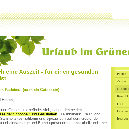
h eine Auszeit - für einen gesunden
Home
ist
Zimmer 
Gesundh
in Radebeul (auch als Gutschein)
Kontakt 
 Herren,
Lage + 
enen Grundstück befindet sich, neben den beiden
Datensc
ase der Schönheit und Gesundheit
.
Die Inhaberin Frau Sigrid
e Ganzheitskosmetikerin und Spezialistin auf dem Gebiet der
Impres
ndheitsvorsorge und Burnoutprävention mit naturheilkundlicher