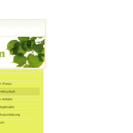
+ Preise
eitsurlaub
+ Anfahrt
Regionales
hutzerklärung
sum